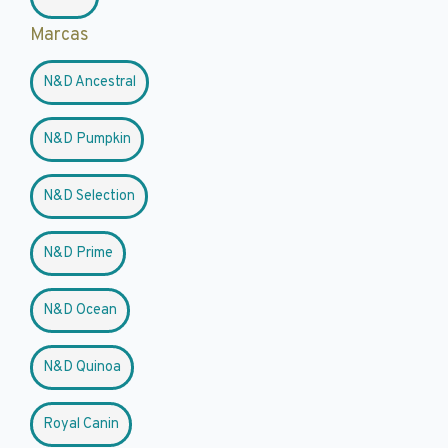
Marcas
N&D Ancestral
N&D Pumpkin
N&D Selection
N&D Prime
N&D Ocean
N&D Quinoa
Royal Canin