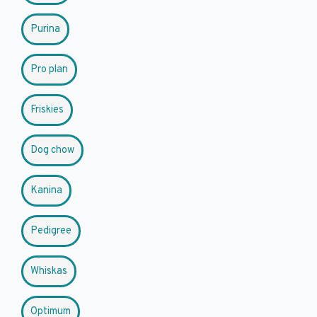
Purina
Pro plan
Friskies
Dog chow
Kanina
Pedigree
Whiskas
Optimum