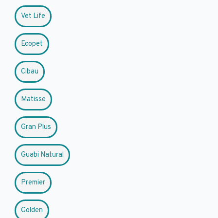
Vet Life
Ecopet
Cibau
Matisse
Gran Plus
Guabi Natural
Premier
Golden