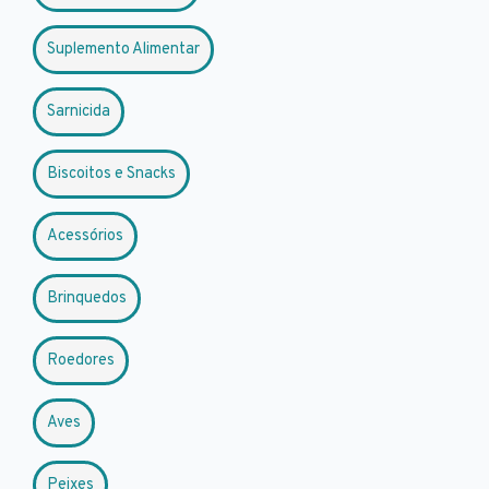
Suplemento Alimentar
Sarnicida
Biscoitos e Snacks
Acessórios
Brinquedos
Roedores
Aves
Peixes